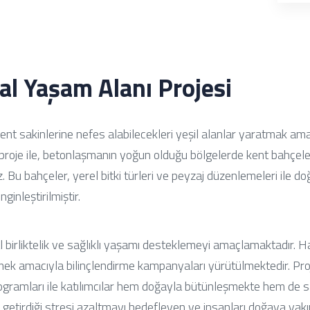
al Yaşam Alanı Projesi
ent sakinlerine nefes alabilecekleri yeşil alanlar yaratmak am
proje ile, betonlaşmanın yoğun olduğu bölgelerde kent bahçeleri
. Bu bahçeler, yerel bitki türleri ve peyzaj düzenlemeleri ile d
ginleştirilmiştir.
irliktelik ve sağlıklı yaşamı desteklemeyi amaçlamaktadır. Halkı
tmek amacıyla bilinçlendirme kampanyaları yürütülmektedir. P
rogramları ile katılımcılar hem doğayla bütünleşmekte hem de sa
n getirdiği stresi azaltmayı hedefleyen ve insanları doğaya yakın